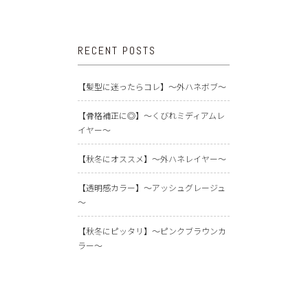
RECENT POSTS
【髪型に迷ったらコレ】～外ハネボブ～
【骨格補正に◎】～くびれミディアムレ
イヤー～
【秋冬にオススメ】～外ハネレイヤー～
【透明感カラー】～アッシュグレージュ
～
【秋冬にピッタリ】～ピンクブラウンカ
ラー～