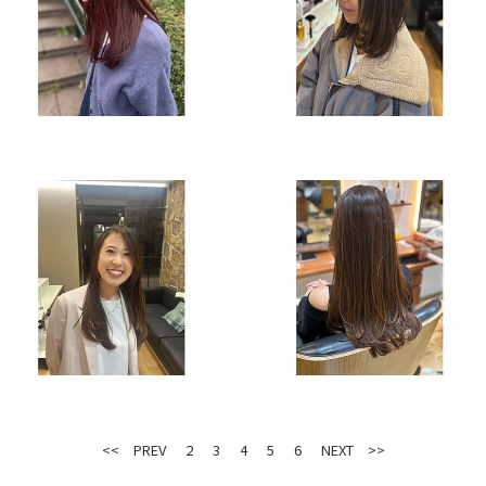
<< PREV
2
3
4
5
6
NEXT >>