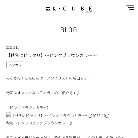
BLOG
NEWS
SPECIAL MENU
2026.2.11
【秋冬にピッタリ】～ピンクブラウンカラー～
MENU
ヘアカラー
SHOP&STAFF
みなさん！こんにちは！スタイリストの成田です！！
COUPON
今回はオススメなヘアカラーのご紹介です♪
【ピンクブラウンカラー】
GALLERY
秋冬トレンドのピンクブラウンカラー♪
RECRUIT
派手すぎず自然な仕上がり、艶のある質感がこちらのカラーの魅力です！