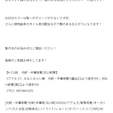
BLOG
AVEDAカラーは髪へのダメージが少ないです◎
さらに植物由来のオイル成分配合なので艶のある仕上がりになります！
髪の毛のお悩みぜひご相談ください！
皆様のご来店お待ちしてます！
【K-CUBE 元町・中華街駅/石川町駅】
《アクセス》 みなとみらい線 元町・中華街駅(5番出口)より徒歩3分 / JR石
川町駅(南口)より徒歩5分
《TEL》045-664-6331
[元町・中華街駅/元町/中華街/石川町/AVEDA/アヴェダ/髪質改善/オーガニ
ック/大人女性/白髪染め/ハイライト/ショート/ボブ/ヘッドスパ/30代/40