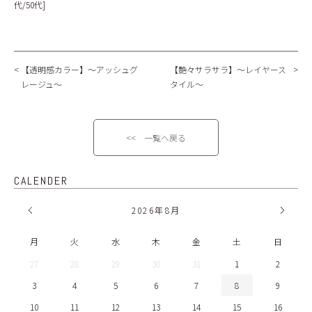
代/50代]
【透明感カラー】～アッシュグ
【艶々サラサラ】～レイヤース
レージュ～
タイル～
<< 一覧へ戻る
CALENDER
2026
年
8月
月
火
水
木
金
土
日
27
28
29
30
31
1
2
3
4
5
6
7
8
9
10
11
12
13
14
15
16