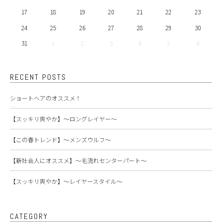
17
18
19
20
21
22
23
24
25
26
27
28
29
30
31
1
2
3
4
5
6
RECENT POSTS
ショートヘアのオススメ！
【スッキリ爽やか】～ロングレイヤー～
【この春トレンド】～メンズウルフ～
【新社会人にオススメ】～毛流れセンターパート～
【スッキリ爽やか】～レイヤースタイル～
CATEGORY