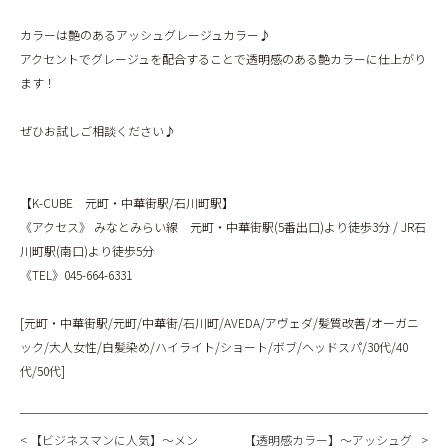
カラーは艶のあるアッシュグレージュカラー♪
アクセントでグレージュを配合することで透明感のある艶カラーに仕上がり
ます！
ぜひお試しご相談ください♪
【K-CUBE 元町・中華街駅/石川町駅】
《アクセス》 みなとみらい線 元町・中華街駅(5番出口)より徒歩3分 / JR石
川町駅(南口)より徒歩5分
《TEL》045-664-6331
[元町・中華街駅/元町/中華街/石川町/AVEDA/アヴェダ/髪質改善/オーガニ
ック/大人女性/白髪染め/ハイライト/ショート/ボブ/ヘッドスパ/30代/40
代/50代]
【ビジネスマンに人気】～メン
【透明感カラー】～アッシュグ