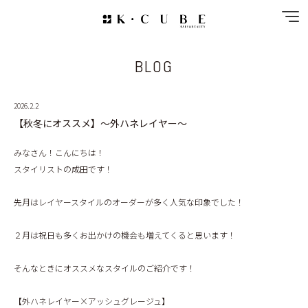
BLOG
NEWS
SPECIAL MENU
2026.2.2
【秋冬にオススメ】～外ハネレイヤー～
MENU
みなさん！こんにちは！
スタイリストの成田です！
SHOP&STAFF
先月はレイヤースタイルのオーダーが多く人気な印象でした！
COUPON
２月は祝日も多くお出かけの機会も増えてくると思います！
GALLERY
そんなときにオススメなスタイルのご紹介です！
RECRUIT
【外ハネレイヤー×アッシュグレージュ】