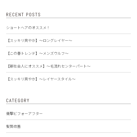
RECENT POSTS
ショートヘアのオススメ！
【スッキリ爽やか】～ロングレイヤー～
【この春トレンド】～メンズウルフ～
【新社会人にオススメ】～毛流れセンターパート～
【スッキリ爽やか】～レイヤースタイル～
CATEGORY
衝撃ビフォーアフター
髪質改善