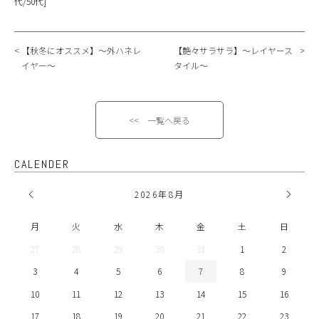
代/50代]
【秋冬にオススメ】～外ハネレ
【艶々サラサラ】～レイヤース
イヤー～
タイル～
<< 一覧へ戻る
CALENDER
2026
年
8月
月
火
水
木
金
土
日
27
28
29
30
31
1
2
3
4
5
6
7
8
9
10
11
12
13
14
15
16
17
18
19
20
21
22
23