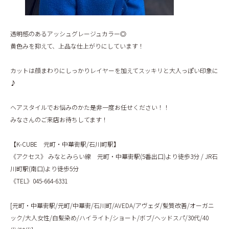
透明感のあるアッシュグレージュカラー◎
黄色みを抑えて、上品な仕上がりにしています！
カットは顔まわりにしっかりレイヤーを加えてスッキリと大人っぽい印象に
♪
ヘアスタイルでお悩みのかた是非一度お任せください！！
みなさんのご来店お待ちしてます！
【K-CUBE 元町・中華街駅/石川町駅】
《アクセス》 みなとみらい線 元町・中華街駅(5番出口)より徒歩3分 / JR石
川町駅(南口)より徒歩5分
《TEL》045-664-6331
[元町・中華街駅/元町/中華街/石川町/AVEDA/アヴェダ/髪質改善/オーガニ
ック/大人女性/白髪染め/ハイライト/ショート/ボブ/ヘッドスパ/30代/40