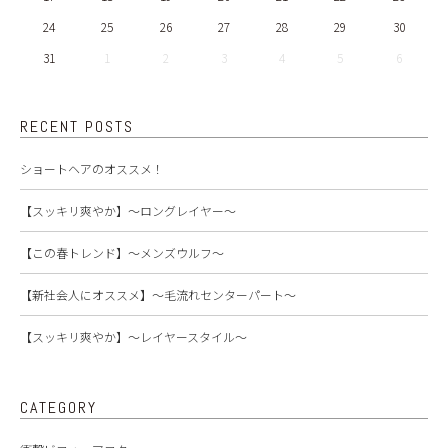
24
25
26
27
28
29
30
31
1
2
3
4
5
6
RECENT POSTS
ショートヘアのオススメ！
【スッキリ爽やか】～ロングレイヤー～
【この春トレンド】～メンズウルフ～
【新社会人にオススメ】～毛流れセンターパート～
【スッキリ爽やか】～レイヤースタイル～
CATEGORY