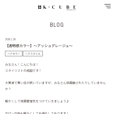
BLOG
NEWS
SPECIAL MENU
2026.1.28
【透明感カラー】～アッシュグレージュ～
MENU
ヘアカラー
ヘアスタイル
SHOP&STAFF
みなさん！こんにちは！
スタイリストの成田です！
COUPON
大寒波で寒い日が続いていますが、みなさん体調崩されたりしていません
か？
GALLERY
暖かくして体調管理気をつけていきましょう♪
RECRUIT
サロンの中も暖かくしてお待ちしております！