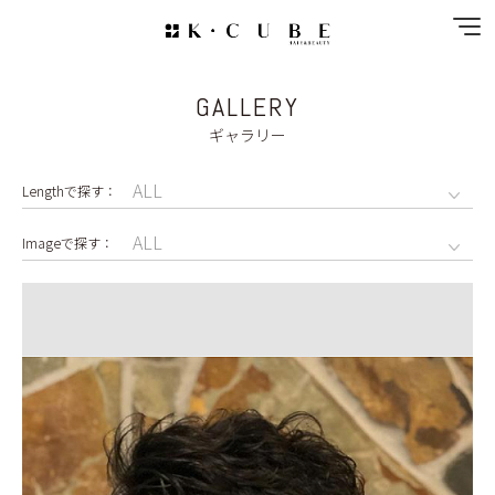
GALLERY
NEWS
ギャラリー
SPECIAL MENU
MENU
SHOP&STAFF
COUPON
GALLERY
RECRUIT