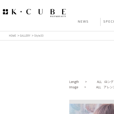
NEWS
SPEC
HOME
GALLERY
Style33
Length >
ALL
ロング
Image >
ALL
アレン