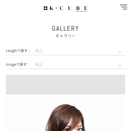
GALLERY
NEWS
ギャラリー
SPECIAL MENU
MENU
SHOP&STAFF
COUPON
GALLERY
RECRUIT