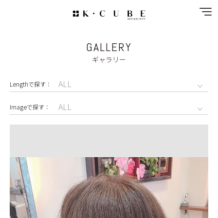
GALLERY
NEWS
ギャラリー
SPECIAL MENU
MENU
SHOP&STAFF
COUPON
GALLERY
RECRUIT