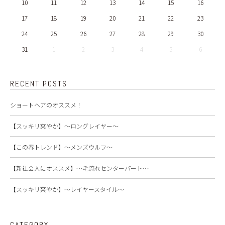
10
11
12
13
14
15
16
17
18
19
20
21
22
23
24
25
26
27
28
29
30
31
1
2
3
4
5
6
RECENT POSTS
ショートヘアのオススメ！
【スッキリ爽やか】～ロングレイヤー～
【この春トレンド】～メンズウルフ～
【新社会人にオススメ】～毛流れセンターパート～
【スッキリ爽やか】～レイヤースタイル～
CATEGORY