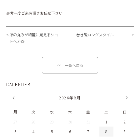
是非一度ご来店頂きお任せ下さい
頭の丸みが綺麗に見えるショー
巻き髪ロングスタイル
トヘア◎
<< 一覧へ戻る
CALENDER
2026
年
8月
月
火
水
木
金
土
日
27
28
29
30
31
1
2
3
4
5
6
7
8
9