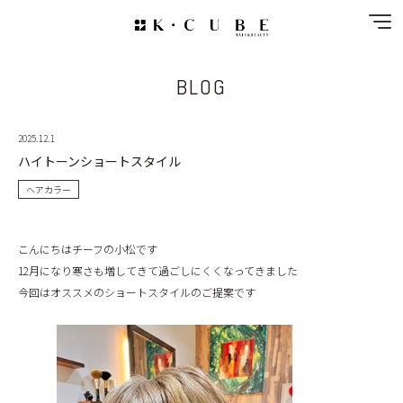
BLOG
NEWS
SPECIAL MENU
2025.12.1
ハイトーンショートスタイル
MENU
ヘアカラー
SHOP&STAFF
こんにちはチーフの小松です
COUPON
12月になり寒さも増してきて過ごしにくくなってきました
今回はオススメのショートスタイルのご提案です
GALLERY
RECRUIT