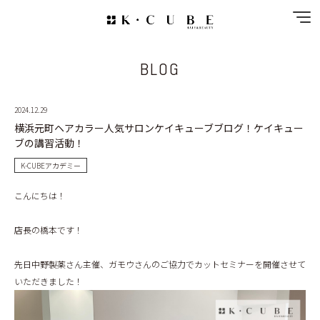
BLOG
NEWS
SPECIAL MENU
2024.12.29
横浜元町ヘアカラー人気サロンケイキューブブログ！ケイキュー
MENU
ブの講習活動！
K-CUBEアカデミー
SHOP&STAFF
こんにちは！
COUPON
店長の橋本です！
GALLERY
先日中野製薬さん主催、ガモウさんのご協力でカットセミナーを開催させて
いただきました！
RECRUIT