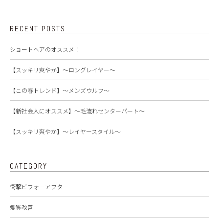
RECENT POSTS
ショートヘアのオススメ！
【スッキリ爽やか】～ロングレイヤー～
【この春トレンド】～メンズウルフ～
【新社会人にオススメ】～毛流れセンターパート～
【スッキリ爽やか】～レイヤースタイル～
CATEGORY
衝撃ビフォーアフター
髪質改善