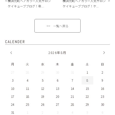
横浜元町ヘアカラー人気サロン
横浜元町ヘアカラー人気サロン
ケイキューブブログ！年...
ケイキューブブログ！ケ...
<< 一覧へ戻る
CALENDER
2026
年
8月
月
火
水
木
金
土
日
27
28
29
30
31
1
2
3
4
5
6
7
8
9
10
11
12
13
14
15
16
17
18
19
20
21
22
23
24
25
26
27
28
29
30
31
1
2
3
4
5
6