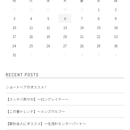
月
火
水
木
金
土
日
27
28
29
30
31
1
2
3
4
5
6
7
8
9
10
11
12
13
14
15
16
17
18
19
20
21
22
23
24
25
26
27
28
29
30
31
1
2
3
4
5
6
RECENT POSTS
ショートヘアのオススメ！
【スッキリ爽やか】～ロングレイヤー～
【この春トレンド】～メンズウルフ～
【新社会人にオススメ】～毛流れセンターパート～