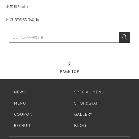
お客様Photo
K-CUBEのSDGs活動
NEWS
SPECIAL MENU
MENU
SHOP&STAFF
COUPON
GALLERY
RECRUIT
BLOG