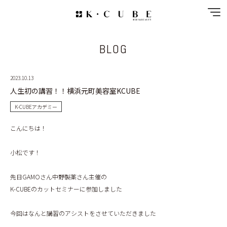
BLOG
NEWS
SPECIAL MENU
2023.10.13
人生初の講習！！横浜元町美容室KCUBE
MENU
K-CUBEアカデミー
SHOP&STAFF
こんにちは！
COUPON
小松です！
先日GAMOさん中野製薬さん主催の
GALLERY
K-CUBEのカットセミナーに参加しました
RECRUIT
今回はなんと講習のアシストをさせていただきました