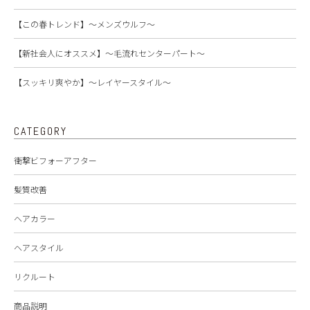
【この春トレンド】～メンズウルフ～
【新社会人にオススメ】～毛流れセンターパート～
【スッキリ爽やか】～レイヤースタイル～
CATEGORY
衝撃ビフォーアフター
髪質改善
ヘアカラー
ヘアスタイル
リクルート
商品説明