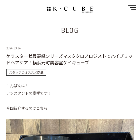
BLOG
NEWS
SPECIAL MENU
2024.10.14
ケラスターゼ最高峰シリーズマスククロノロジストでハイブリッ
MENU
ドヘアケア！横浜元町美容室ケイキューブ
スタッフのオススメ商品
SHOP&STAFF
こんばんは！
アシスタントの富樫です！
COUPON
今回紹介するのはこちら
GALLERY
RECRUIT