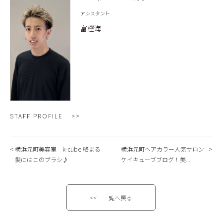
アシスタント
富樫海
STAFF PROFILE
横浜元町美容室 k-cube 絡まる
横浜元町ヘアカラー人気サロン
髪にはこのブラシ♪
ケイキューブブログ！美...
<< 一覧へ戻る