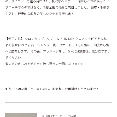
のテクノロジーで組み合わせた、贅沢なへアケア！ 何かひとつの悩みにア
プローチするのではなく、毛髪全般の悩みに着目しました。 頭皮・毛髪を
ケアし、健康的な印象の美しいツヤを実現します。
【使用方法】 クロノカップにクレーム ド RGNRとクロノキャビアを入れ、
よく混ぜ合わせます。 シャンプー後、タオルドライした髪に、頭皮から髪
へと塗布します。 その後、マッサージをし、5～10分放置後、充分にすすい
でください。
髪の毛のきしみを感じたら流し過ぎの合図になります✨
何かご不明な点ございましたら、お気軽にお声掛けくださいませ！
K-CUBE(ケイ・キューブ)元町